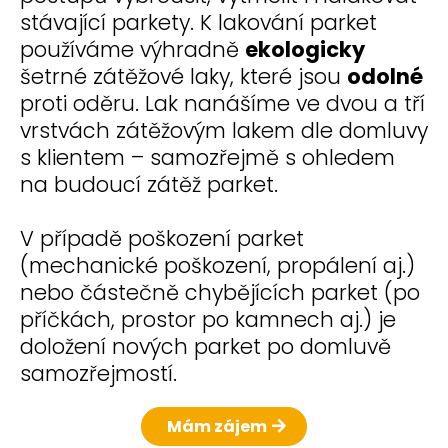
stávající parkety. K lakování parket
používáme výhradně
ekologicky
šetrné zátěžové laky, které jsou
odolné
proti oděru. Lak nanášíme ve dvou a tří
vrstvách zátěžovým lakem dle domluvy
s klientem – samozřejmě s ohledem
na budoucí zátěž parket.
V případě poškození parket
(mechanické poškození, propálení aj.)
nebo částečně chybějících parket (po
příčkách, prostor po kamnech aj.) je
doložení nových parket po domluvě
samozřejmostí.
Mám zájem