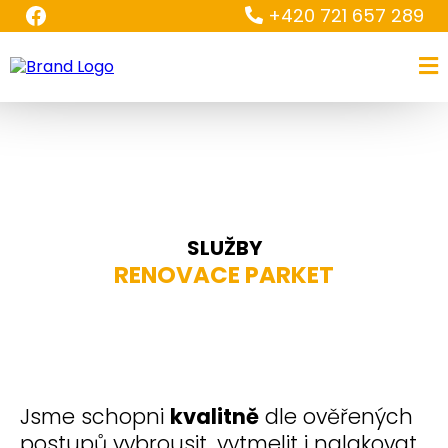
+420 721 657 289
SLUŽBY
RENOVACE PARKET
Jsme schopni
kvalitně
dle ověřených
postupů vybrousit, vytmelit i nalakovat